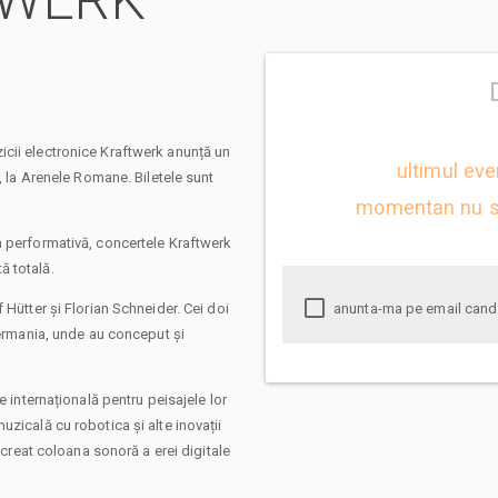
FTWERK
cii electronice Kraftwerk anunță un
ultimul eve
, la Arenele Romane. Biletele sunt
momentan nu s
a performativă, concertele Kraftwerk
ă totală.
 Hütter și Florian Schneider. Cei doi
Germania, unde au conceput și
e internațională pentru peisajele lor
zicală cu robotica și alte inovații
u creat coloana sonoră a erei digitale