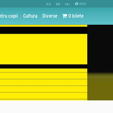
info
RO
EN
HU
ntru copii
Cultura
Diverse
0 bilete