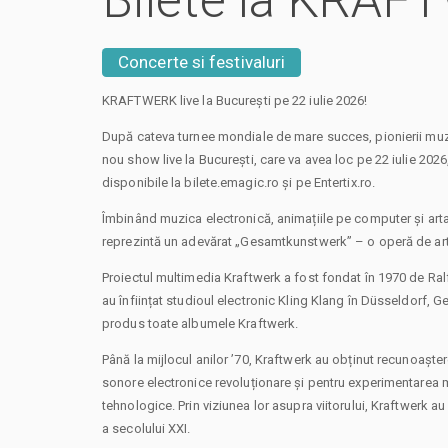
Bilete la KRA
Concerte si festivaluri
KRAFTWERK live la București pe 22 iulie 2026!
După cateva turnee mondiale de mare succes, pionierii muzi
nou show live la București, care va avea loc pe 22 iulie 2026
disponibile la bilete.emagic.ro și pe Entertix.ro.
Îmbinând muzica electronică, animațiile pe computer și art
reprezintă un adevărat „Gesamtkunstwerk” – o operă de art
Proiectul multimedia Kraftwerk a fost fondat în 1970 de Ralf
au înființat studioul electronic Kling Klang în Düsseldorf, 
produs toate albumele Kraftwerk.
Până la mijlocul anilor ’70, Kraftwerk au obținut recunoașter
sonore electronice revoluționare și pentru experimentarea mu
tehnologice. Prin viziunea lor asupra viitorului, Kraftwerk a
a secolului XXI.