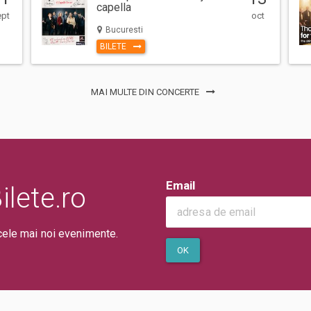
capella
ept
oct
Bucuresti
BILETE
MAI MULTE DIN CONCERTE
Email
lete.ro
cele mai noi evenimente.
OK
zatorului și include respectarea
impuse de autoritățile locale înainte
lte detalii privind regulamentul de
i. Cumpărătorilor de bilet li se