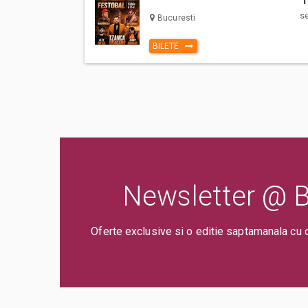
s
EARLY BIRD – numar limitat de bilete
Bucuresti
· TEREN – 225 lei + comisioane
BILETE
· Tribuna PREMIUM – 292.50 lei + comisioane
· Tribuna ACCES GENERAL – 180 lei + comisioane
PRESALE – numar limitat de bilete
· TEREN – 256.50 lei + comisioane
· Tribuna PREMIUM – 310.50 lei + comisioane
· Tribuna ACCES GENERAL – 198 lei + comisioane
STANDARD
· TEREN – 270 lei + comisioane
Newsletter @ Bi
· Tribuna PREMIUM – 328.50 lei + comisioane
· Tribuna ACCES GENERAL – 225 lei + comisioane
Oferte exclusive si o editie saptamanala cu 
***
Intrarea la eveniment se face în baza regulamentului organi
tuturor restricțiilor și ale posibilelor condiții suplimentare 
de eveniment și în timpul desfășurării evenimentului. Mai mu
acces vor fi comunicate în zilele din apropierea evenimentulu