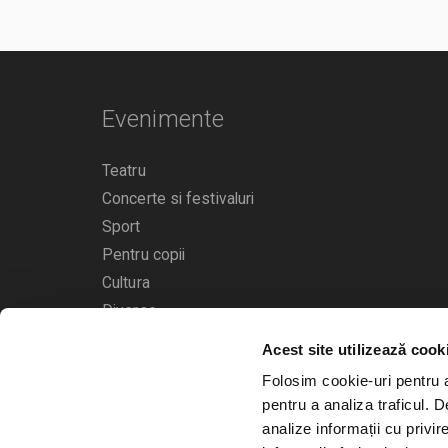
recomandă consultarea siteului oficial și a platformelor so
participarea la eveniment.
Evenimente
Teatru
Concerte si festivaluri
Sport
Pentru copii
Cultura
Diverse
Acest site utilizează cook
Calendarul evenimentelor
Folosim cookie-uri pentru a 
pentru a analiza traficul. 
analize informații cu privir