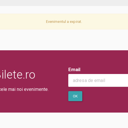
Evenimentul a expirat.
Email
lete.ro
cele mai noi evenimente.
OK