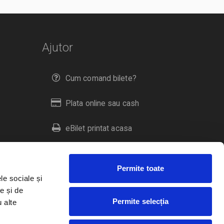
Ajutor
Cum comand bilete?
Plata online sau cash
eBilet printat acasa
Livrare prin curier
Permite toate
Returnare bilete
le sociale și
e și de
Permite selecția
u alte
Duplicare bilete