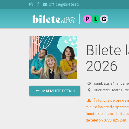
office@bilete.ro
Bilete 
2026
sâmbătă, 31 ianuarie
Bucuresti, Teatrul
MAI MULTE DETALII
 În funcție de ora de
minute înainte de spectacol
funcție de disponibilitatea
de telefon 0773 825 249.