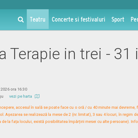
Teatru
Concerte si festivaluri
Sport
Pe
la Terapie in trei - 31 
 2026 ora 16:30
 Roșu
vezi pe harta
 începere, accesul în sală se poate face cu o oră / cu 40 minute mai devreme, f
. Așezarea se realizează la mese de 2 (nr. limitat), 3 sau 4 locuri, în regim de
 de la fața locului, există posibilitatea împărțirii mesei cu alte persoane). Infor