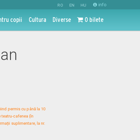
info
RO
EN
HU
ntru copii
Cultura
Diverse
0 bilete
ian
iind permis cu până la 10 
 teatru-cafenea (în 
mații suplimentare, la nr. 