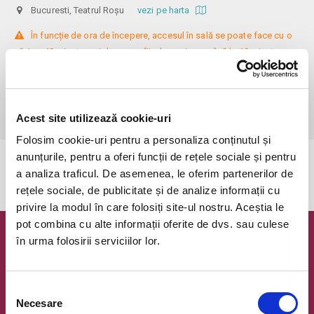
Bucuresti, Teatrul Roșu
vezi pe harta
 În funcție de ora de începere, accesul în sală se poate face cu o 
oră / cu 40 minute mai devreme, fiind permis cu până la 10 minute 
înainte de spectacol. Așezarea se realizează la mese de 2 (nr. limitat), 3 
sau 4 locuri, în regim de teatru-cafenea (în funcție de disponibilitatea 
de la fața locului, există posibilitatea împărțirii mesei cu alte persoane). 
Informații suplimentare, la nr. de telefon 0773 825 249.
Acest site utilizează cookie-uri
Folosim cookie-uri pentru a personaliza conținutul și
anunțurile, pentru a oferi funcții de rețele sociale și pentru
Evenimentul a expirat.
a analiza traficul. De asemenea, le oferim partenerilor de
rețele sociale, de publicitate și de analize informații cu
privire la modul în care folosiți site-ul nostru. Aceștia le
pot combina cu alte informații oferite de dvs. sau culese
în urma folosirii serviciilor lor.
Newsletter @ Bilete.ro
Oferte exclusive si o editie saptamanala cu cele mai noi
evenimente.
Selecția
Necesare
consimțământului
Email