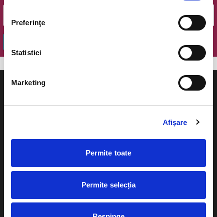
Preferinţe
OK
Statistici
Marketing
Afişare
Evenimente
Ajutor
Teatru
Permite toate
Cum comand bilete?
Concerte si
festivaluri
Plata online sau cash
Permite selecția
Sport
eBilet printat acasa
Pentru copii
Respinge