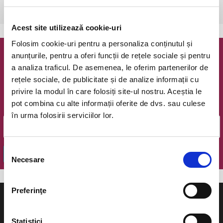
Bucuresti, The Hub
vezi pe harta
Acest site utilizează cookie-uri
Folosim cookie-uri pentru a personaliza conținutul și
anunțurile, pentru a oferi funcții de rețele sociale și pentru
Newsletter @ Bilete.ro
a analiza traficul. De asemenea, le oferim partenerilor de
rețele sociale, de publicitate și de analize informații cu
Oferte exclusive si o editie saptamanala cu cele mai noi
privire la modul în care folosiți site-ul nostru. Aceștia le
evenimente.
pot combina cu alte informații oferite de dvs. sau culese
Email
în urma folosirii serviciilor lor.
Selecția
OK
Necesare
consimțământului
Preferinţe
Statistici