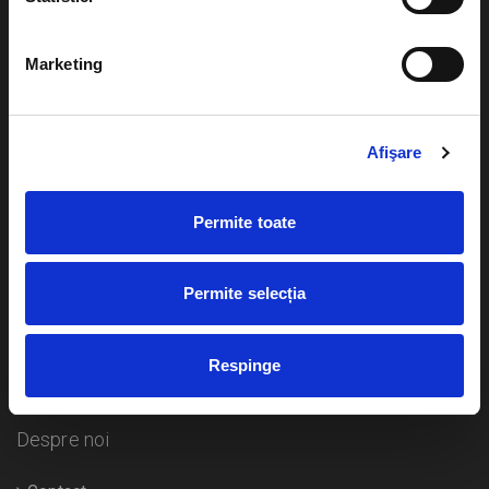
Evenimente
Ajutor
Marketing
Teatru
Cum comand bilete?
Concerte si
festivaluri
Afişare
Plata online sau cash
Sport
eBilet printat acasa
Pentru copii
Permite toate
Cultura
Livrare prin curier
Diverse
Permite selecția
Calendar
Returnare bilete
Respinge
Duplicare bilete
Despre noi