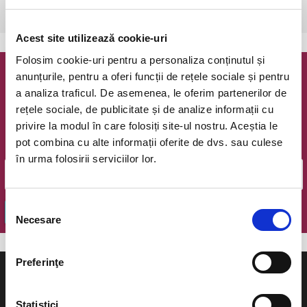
Bucuresti, The Hub
vezi pe harta
Acest site utilizează cookie-uri
Folosim cookie-uri pentru a personaliza conținutul și
anunțurile, pentru a oferi funcții de rețele sociale și pentru
Newsletter @ Bilete.ro
a analiza traficul. De asemenea, le oferim partenerilor de
rețele sociale, de publicitate și de analize informații cu
Oferte exclusive si o editie saptamanala cu cele mai noi
privire la modul în care folosiți site-ul nostru. Aceștia le
evenimente.
pot combina cu alte informații oferite de dvs. sau culese
Email
în urma folosirii serviciilor lor.
Selecția
OK
Necesare
consimțământului
Preferinţe
Statistici