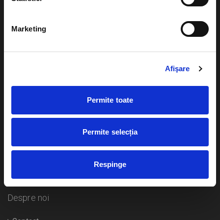
Evenimente
Ajutor
Marketing
Teatru
Cum comand bilete?
Concerte si
festivaluri
Afişare
Plata online sau cash
Sport
eBilet printat acasa
Pentru copii
Permite toate
Cultura
Livrare prin curier
Diverse
Permite selecția
Calendar
Returnare bilete
Respinge
Duplicare bilete
Despre noi