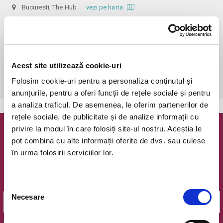
Bucuresti, The Hub
vezi pe harta
 În funcție de ora de începere, accesul în sală se poate face cu o 
oră / cu 40 minute mai devreme, fiind permis cu până la 10 minute 
înainte de spectacol. Așezarea se realizează la mese de 2 (nr. limitat), 3 
sau 4 locuri, în regim de teatru-cafenea (în funcție de disponibilitatea 
Acest site utilizează cookie-uri
de la fața locului, există posibilitatea împărțirii mesei cu alte persoane). 
Folosim cookie-uri pentru a personaliza conținutul și
Informații suplimentare, la nr. de telefon 0773 825 249.
anunțurile, pentru a oferi funcții de rețele sociale și pentru
a analiza traficul. De asemenea, le oferim partenerilor de
rețele sociale, de publicitate și de analize informații cu
privire la modul în care folosiți site-ul nostru. Aceștia le
Newsletter @ Bilete.ro
pot combina cu alte informații oferite de dvs. sau culese
în urma folosirii serviciilor lor.
Oferte exclusive si o editie saptamanala cu cele mai noi
evenimente.
Email
Selecția
Necesare
consimțământului