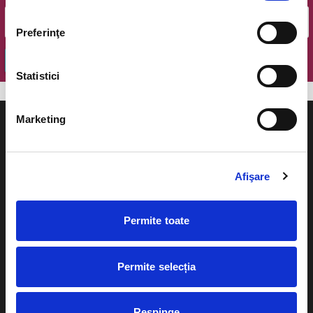
Preferinţe
OK
Statistici
Marketing
Afişare
Evenimente
Ajutor
Teatru
Permite toate
Cum comand bilete?
Concerte si
festivaluri
Plata online sau cash
Permite selecția
Sport
eBilet printat acasa
Pentru copii
Respinge