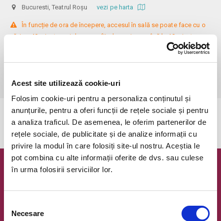
Bucuresti, Teatrul Roșu
vezi pe harta
 În funcție de ora de începere, accesul în sală se poate face cu o 
oră / cu 40 minute mai devreme, fiind permis cu până la 10 minute 
înainte de spectacol. Așezarea se realizează la mese de 2 (nr. limitat), 3 
sau 4 locuri, în regim de teatru-cafenea (în funcție de disponibilitatea 
de la fața locului, există posibilitatea împărțirii mesei cu alte persoane). 
Informații suplimentare, la nr. de telefon 0773 825 249.
Acest site utilizează cookie-uri
Folosim cookie-uri pentru a personaliza conținutul și
anunțurile, pentru a oferi funcții de rețele sociale și pentru
Evenimentul a expirat.
a analiza traficul. De asemenea, le oferim partenerilor de
rețele sociale, de publicitate și de analize informații cu
privire la modul în care folosiți site-ul nostru. Aceștia le
pot combina cu alte informații oferite de dvs. sau culese
în urma folosirii serviciilor lor.
Newsletter @ Bilete.ro
Oferte exclusive si o editie saptamanala cu cele mai noi
evenimente.
Selecția
Necesare
consimțământului
Email