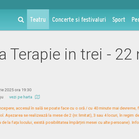
Teatru
Concerte si festivaluri
Sport
Pe
la Terapie in trei - 22
ie 2025 ora 19:30
 Roșu
vezi pe harta
 începere, accesul în sală se poate face cu o oră / cu 40 minute mai devreme, f
. Așezarea se realizează la mese de 2 (nr. limitat), 3 sau 4 locuri, în regim de
 de la fața locului, există posibilitatea împărțirii mesei cu alte persoane). Infor