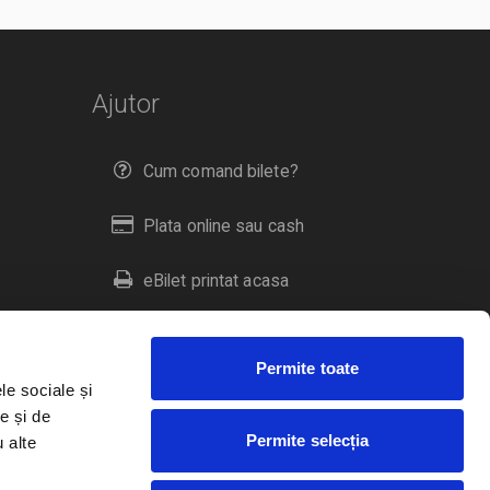
Ajutor
Cum comand bilete?
Plata online sau cash
eBilet printat acasa
Livrare prin curier
Permite toate
Returnare bilete
le sociale și
e și de
Permite selecția
u alte
Duplicare bilete