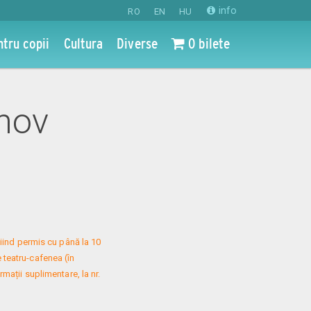
info
RO
EN
HU
ntru copii
Cultura
Diverse
0 bilete
 nov
iind permis cu până la 10 
 teatru-cafenea (în 
mații suplimentare, la nr. 