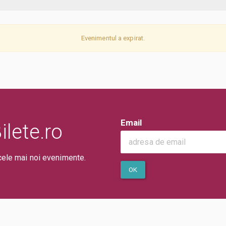
Evenimentul a expirat.
Email
lete.ro
cele mai noi evenimente.
OK