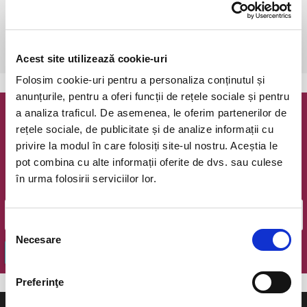
Bucuresti, The Hub
vezi pe harta
 După achiziționare, este necesară o rezervare telefonică: 
0773825249.
Acest site utilizează cookie-uri
Folosim cookie-uri pentru a personaliza conținutul și
anunțurile, pentru a oferi funcții de rețele sociale și pentru
a analiza traficul. De asemenea, le oferim partenerilor de
Newsletter @ Bilete.ro
rețele sociale, de publicitate și de analize informații cu
privire la modul în care folosiți site-ul nostru. Aceștia le
Oferte exclusive si o editie saptamanala cu cele mai noi
pot combina cu alte informații oferite de dvs. sau culese
evenimente.
în urma folosirii serviciilor lor.
Email
Selecția
Necesare
consimțământului
OK
Preferinţe