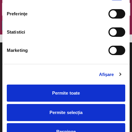
Preferinţe
OK
Statistici
Marketing
Afişare
Evenimente
Ajutor
Teatru
Permite toate
Cum comand bilete?
Concerte si
festivaluri
Plata online sau cash
Permite selecția
Sport
eBilet printat acasa
Pentru copii
Respinge