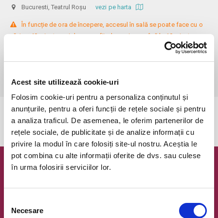
Bucuresti, Teatrul Roșu
vezi pe harta
 În funcție de ora de începere, accesul în sală se poate face cu o 
oră / cu 40 minute mai devreme, fiind permis cu până la 10 minute 
înainte de spectacol. Așezarea se realizează la mese de 2 (nr. limitat), 3 
sau 4 locuri, în regim de teatru-cafenea (în funcție de disponibilitatea 
de la fața locului, există posibilitatea împărțirii mesei cu alte persoane). 
Informații suplimentare, la nr. de telefon 0773 825 249.
Acest site utilizează cookie-uri
Folosim cookie-uri pentru a personaliza conținutul și
anunțurile, pentru a oferi funcții de rețele sociale și pentru
Evenimentul a expirat.
a analiza traficul. De asemenea, le oferim partenerilor de
rețele sociale, de publicitate și de analize informații cu
privire la modul în care folosiți site-ul nostru. Aceștia le
pot combina cu alte informații oferite de dvs. sau culese
în urma folosirii serviciilor lor.
Newsletter @ Bilete.ro
Oferte exclusive si o editie saptamanala cu cele mai noi
evenimente.
Selecția
Necesare
consimțământului
Email