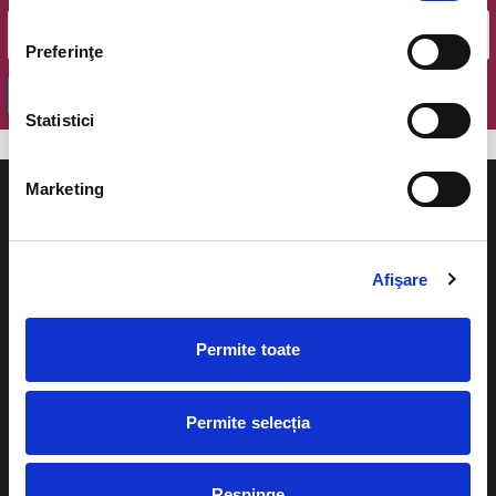
Preferinţe
OK
Statistici
Marketing
Afişare
Evenimente
Ajutor
Teatru
Permite toate
Cum comand bilete?
Concerte si
festivaluri
Plata online sau cash
Permite selecția
Sport
eBilet printat acasa
Pentru copii
Respinge