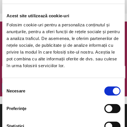
Bucuresti, The Hub
vezi pe harta
Acest site utilizează cookie-uri
Folosim cookie-uri pentru a personaliza conținutul și
anunțurile, pentru a oferi funcții de rețele sociale și pentru
Newsletter @ Bilete.ro
a analiza traficul. De asemenea, le oferim partenerilor de
rețele sociale, de publicitate și de analize informații cu
Oferte exclusive si o editie saptamanala cu cele mai noi
privire la modul în care folosiți site-ul nostru. Aceștia le
evenimente.
pot combina cu alte informații oferite de dvs. sau culese
Email
în urma folosirii serviciilor lor.
Selecția
OK
Necesare
consimțământului
Preferinţe
Statistici