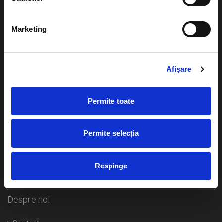
Evenimente
Ajutor
Marketing
Teatru
Cum comand bilete?
Concerte si
festivaluri
Afişare
Plata online sau cash
Sport
eBilet printat acasa
Pentru copii
Permite toate
Cultura
Livrare prin curier
Diverse
Permite selecția
Calendar
Returnare bilete
Respinge
Duplicare bilete
Despre noi