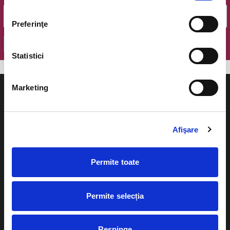
Preferinţe
OK
Statistici
Marketing
Afişare
Evenimente
Ajutor
Teatru
Permite toate
Cum comand bilete?
Concerte si
festivaluri
Plata online sau cash
Permite selecția
Sport
eBilet printat acasa
Pentru copii
Respinge