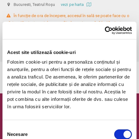
Bucuresti, Teatrul Roșu
vezi pe harta
 În funcție de ora de începere, accesul în sală se poate face cu o 
oră / cu 40 minute mai devreme, fiind permis cu până la 10 minute 
înainte de spectacol. Așezarea se realizează la mese de 2 (nr. limitat), 3 
sau 4 locuri, în regim de teatru-cafenea (în funcție de disponibilitatea 
de la fața locului, există posibilitatea împărțirii mesei cu alte persoane). 
Informații suplimentare, la nr. de telefon 0773 825 249.
Acest site utilizează cookie-uri
Folosim cookie-uri pentru a personaliza conținutul și
anunțurile, pentru a oferi funcții de rețele sociale și pentru
Evenimentul a expirat.
a analiza traficul. De asemenea, le oferim partenerilor de
rețele sociale, de publicitate și de analize informații cu
privire la modul în care folosiți site-ul nostru. Aceștia le
pot combina cu alte informații oferite de dvs. sau culese
în urma folosirii serviciilor lor.
Newsletter @ Bilete.ro
Oferte exclusive si o editie saptamanala cu cele mai noi
evenimente.
Selecția
Necesare
consimțământului
Email