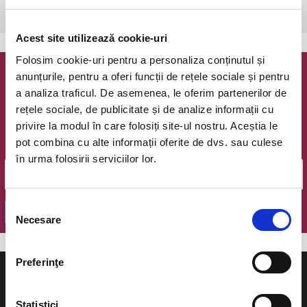
Bucuresti, The Hub
vezi pe harta
Acest site utilizează cookie-uri
Folosim cookie-uri pentru a personaliza conținutul și
anunțurile, pentru a oferi funcții de rețele sociale și pentru
Newsletter @ Bilete.ro
a analiza traficul. De asemenea, le oferim partenerilor de
rețele sociale, de publicitate și de analize informații cu
Oferte exclusive si o editie saptamanala cu cele mai noi
privire la modul în care folosiți site-ul nostru. Aceștia le
evenimente.
pot combina cu alte informații oferite de dvs. sau culese
Email
în urma folosirii serviciilor lor.
Selecția
OK
Necesare
consimțământului
Preferinţe
Statistici