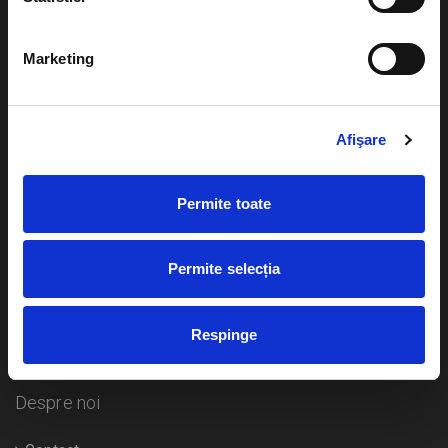
Evenimente
Ajutor
Marketing
Teatru
Cum comand bilete?
Concerte si
festivaluri
Afişare
Plata online sau cash
Sport
eBilet printat acasa
Pentru copii
Permite toate
Cultura
Livrare prin curier
Diverse
Permite selecția
Calendar
Returnare bilete
Respinge
Duplicare bilete
Despre noi