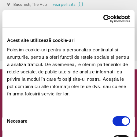
Bucuresti, The Hub
vezi pe harta
 În funcție de ora de începere, accesul în sală se poate face cu o 
oră / cu 40 minute mai devreme, fiind permis cu până la 10 minute 
înainte de spectacol. Așezarea se realizează la mese de 2 (nr. limitat), 3 
sau 4 locuri, în regim de teatru-cafenea (în funcție de disponibilitatea 
Acest site utilizează cookie-uri
de la fața locului, există posibilitatea împărțirii mesei cu alte persoane). 
Folosim cookie-uri pentru a personaliza conținutul și
Informații suplimentare, la nr. de telefon 0773 825 249.
anunțurile, pentru a oferi funcții de rețele sociale și pentru
a analiza traficul. De asemenea, le oferim partenerilor de
rețele sociale, de publicitate și de analize informații cu
privire la modul în care folosiți site-ul nostru. Aceștia le
Newsletter @ Bilete.ro
pot combina cu alte informații oferite de dvs. sau culese
în urma folosirii serviciilor lor.
Oferte exclusive si o editie saptamanala cu cele mai noi
evenimente.
Email
Selecția
Necesare
consimțământului