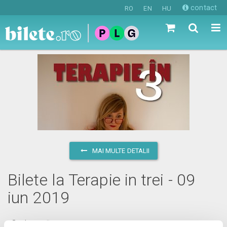
contact
RO
EN
HU
MAI MULTE DETALII
Bilete la Terapie in trei - 09
iun 2019
duminică, 9 iunie 2019 ora 17:00