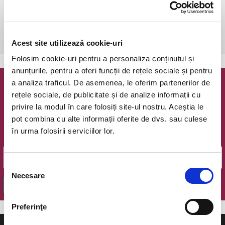
Bucuresti, The Hub
vezi pe harta
 După achiziționare, este necesară o rezervare telefonică: 0723 196 
376.
Acest site utilizează cookie-uri
Folosim cookie-uri pentru a personaliza conținutul și
anunțurile, pentru a oferi funcții de rețele sociale și pentru
a analiza traficul. De asemenea, le oferim partenerilor de
Newsletter @ Bilete.ro
rețele sociale, de publicitate și de analize informații cu
privire la modul în care folosiți site-ul nostru. Aceștia le
Oferte exclusive si o editie saptamanala cu cele mai noi
pot combina cu alte informații oferite de dvs. sau culese
evenimente.
în urma folosirii serviciilor lor.
Email
Selecția
Necesare
consimțământului
OK
Preferinţe