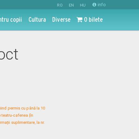
info
RO
EN
HU
ntru copii
Cultura
Diverse
0 bilete
 oct
iind permis cu până la 10 
 teatru-cafenea (în 
mații suplimentare, la nr. 