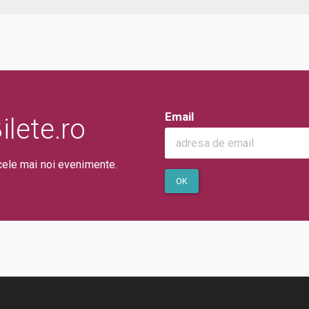
Email
lete.ro
cele mai noi evenimente.
OK