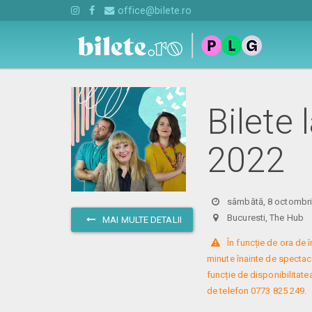
office@bilete.ro
Bilete 
2022
sâmbătă, 8 octombri
Bucuresti, The Hu
MAI MULTE DETALII
 În funcție de ora de
minute înainte de spectacol
funcție de disponibilitatea
de telefon 0773 825 249.