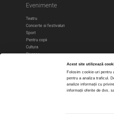
Evenimente
Teatru
Concerte si festivaluri
Sport
Pentru copii
Cultura
Diverse
Acest site utilizează cook
Calendarul evenimentelor
Folosim cookie-uri pentru a 
pentru a analiza traficul. 
analize informații cu privir
informații oferite de dvs. sa
© 2006 - 2026
Bilete.ro