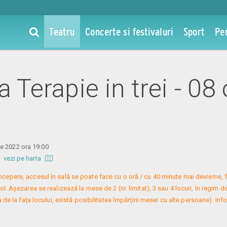
Teatru
Concerte si festivaluri
Sport
Pe
la Terapie in trei - 08
e 2022 ora 19:00
b
vezi pe harta
 începere, accesul în sală se poate face cu o oră / cu 40 minute mai devreme, f
. Așezarea se realizează la mese de 2 (nr. limitat), 3 sau 4 locuri, în regim de
 de la fața locului, există posibilitatea împărțirii mesei cu alte persoane). Infor