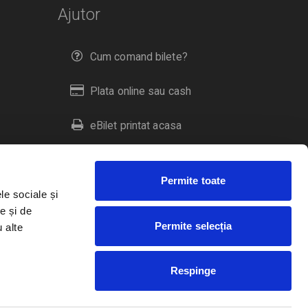
Ajutor
Cum comand bilete?
Plata online sau cash
eBilet printat acasa
Livrare prin curier
Permite toate
Returnare bilete
le sociale și
e și de
Permite selecția
u alte
Duplicare bilete
Respinge