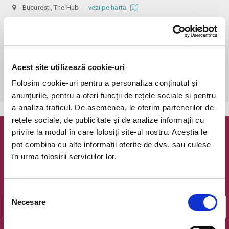
Bucuresti, The Hub
vezi pe harta
 În funcție de ora de începere, accesul în sală se poate face cu o 
oră / cu 40 minute mai devreme, fiind permis cu până la 10 minute 
înainte de spectacol. Așezarea se realizează la mese de 2 (nr. limitat), 3 
sau 4 locuri, în regim de teatru-cafenea (în funcție de disponibilitatea 
Acest site utilizează cookie-uri
de la fața locului, există posibilitatea împărțirii mesei cu alte persoane). 
Folosim cookie-uri pentru a personaliza conținutul și
Informații suplimentare, la nr. de telefon 0773 825 249.
anunțurile, pentru a oferi funcții de rețele sociale și pentru
a analiza traficul. De asemenea, le oferim partenerilor de
rețele sociale, de publicitate și de analize informații cu
privire la modul în care folosiți site-ul nostru. Aceștia le
Newsletter @ Bilete.ro
pot combina cu alte informații oferite de dvs. sau culese
în urma folosirii serviciilor lor.
Oferte exclusive si o editie saptamanala cu cele mai noi
evenimente.
Email
Selecția
Necesare
consimțământului