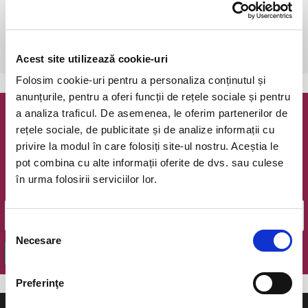
Bucuresti, The Hub
vezi pe harta
 După achiziționare, este necesară o rezervare telefonică: 
0773825249.
Acest site utilizează cookie-uri
Folosim cookie-uri pentru a personaliza conținutul și
anunțurile, pentru a oferi funcții de rețele sociale și pentru
a analiza traficul. De asemenea, le oferim partenerilor de
Newsletter @ Bilete.ro
rețele sociale, de publicitate și de analize informații cu
privire la modul în care folosiți site-ul nostru. Aceștia le
Oferte exclusive si o editie saptamanala cu cele mai noi
pot combina cu alte informații oferite de dvs. sau culese
evenimente.
în urma folosirii serviciilor lor.
Email
Selecția
Necesare
consimțământului
OK
Preferinţe