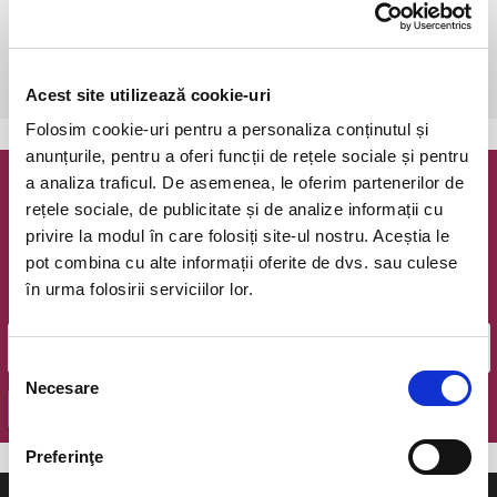
Bucuresti, The Hub
vezi pe harta
 După achiziționare, este necesară o rezervare telefonică: 0723 196 
376.
Acest site utilizează cookie-uri
Folosim cookie-uri pentru a personaliza conținutul și
anunțurile, pentru a oferi funcții de rețele sociale și pentru
a analiza traficul. De asemenea, le oferim partenerilor de
Newsletter @ Bilete.ro
rețele sociale, de publicitate și de analize informații cu
privire la modul în care folosiți site-ul nostru. Aceștia le
Oferte exclusive si o editie saptamanala cu cele mai noi
pot combina cu alte informații oferite de dvs. sau culese
evenimente.
în urma folosirii serviciilor lor.
Email
Selecția
Necesare
consimțământului
OK
Preferinţe