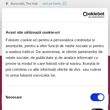
Bucuresti, The Hub
vezi pe harta
 În funcție de ora de începere, accesul în sală se poate face cu o 
oră / cu 40 minute mai devreme, fiind permis cu până la 10 minute 
înainte de spectacol. Așezarea se realizează la mese de 2 (nr. limitat), 3 
sau 4 locuri, în regim de teatru-cafenea (în funcție de disponibilitatea 
Acest site utilizează cookie-uri
de la fața locului, există posibilitatea împărțirii mesei cu alte persoane). 
Folosim cookie-uri pentru a personaliza conținutul și
Informații suplimentare, la nr. de telefon 0773 825 249.
anunțurile, pentru a oferi funcții de rețele sociale și pentru
a analiza traficul. De asemenea, le oferim partenerilor de
rețele sociale, de publicitate și de analize informații cu
privire la modul în care folosiți site-ul nostru. Aceștia le
Newsletter @ Bilete.ro
pot combina cu alte informații oferite de dvs. sau culese
în urma folosirii serviciilor lor.
Oferte exclusive si o editie saptamanala cu cele mai noi
evenimente.
Email
Selecția
Necesare
consimțământului