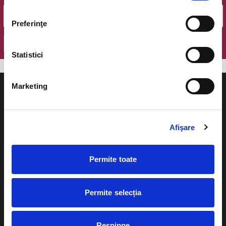
Preferinţe
OK
Statistici
Marketing
Afişare
Evenimente
Ajutor
Teatru
Permite toate
Cum comand bilete?
Concerte si
festivaluri
Plata online sau cash
Permite selecția
Sport
eBilet printat acasa
Pentru copii
Respinge