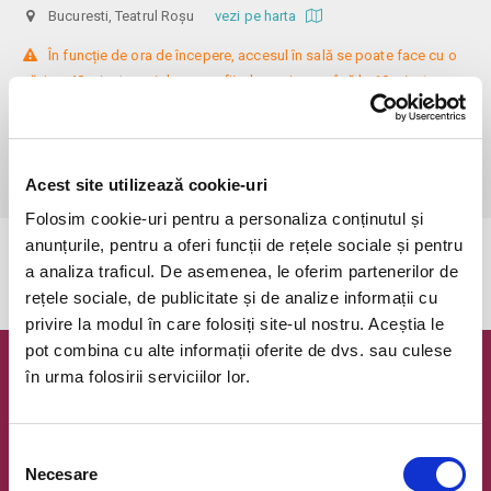
Bucuresti, Teatrul Roșu
vezi pe harta
 În funcție de ora de începere, accesul în sală se poate face cu o 
oră / cu 40 minute mai devreme, fiind permis cu până la 10 minute 
înainte de spectacol. Așezarea se realizează la mese de 2 (nr. limitat), 3 
sau 4 locuri, în regim de teatru-cafenea (în funcție de disponibilitatea 
de la fața locului, există posibilitatea împărțirii mesei cu alte persoane). 
Informații suplimentare, la nr. de telefon 0773 825 249.
Acest site utilizează cookie-uri
Folosim cookie-uri pentru a personaliza conținutul și
anunțurile, pentru a oferi funcții de rețele sociale și pentru
Evenimentul a expirat.
a analiza traficul. De asemenea, le oferim partenerilor de
rețele sociale, de publicitate și de analize informații cu
privire la modul în care folosiți site-ul nostru. Aceștia le
pot combina cu alte informații oferite de dvs. sau culese
în urma folosirii serviciilor lor.
Newsletter @ Bilete.ro
Oferte exclusive si o editie saptamanala cu cele mai noi
evenimente.
Selecția
Necesare
consimțământului
Email