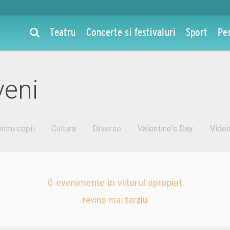
Teatru
Concerte si festivaluri
Sport
Pe
veni
ntru copii
Cultura
Diverse
Valentine's Day
Vide
0 evenimente in viitorul apropiat
revino mai tarziu