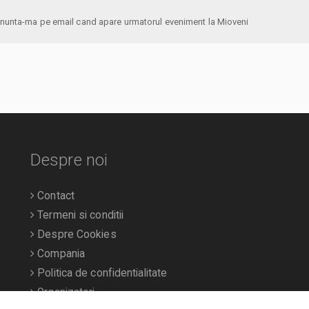
anunta-ma pe email cand apare urmatorul eveniment la Mioveni
Despre noi
Contact
Termeni si conditii
Despre Cookies
Compania
Politica de confidentialitate
Organizatori