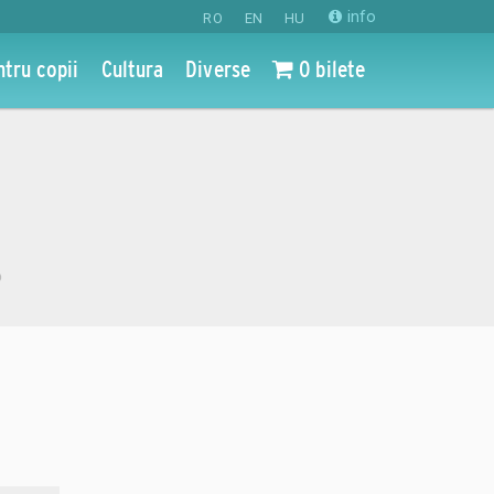
info
RO
EN
HU
ntru copii
Cultura
Diverse
0 bilete
o