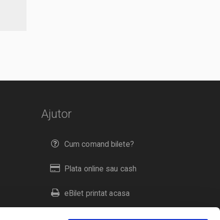
Ajutor
Cum comand bilete?
Plata online sau cash
eBilet printat acasa
Livrare prin curier