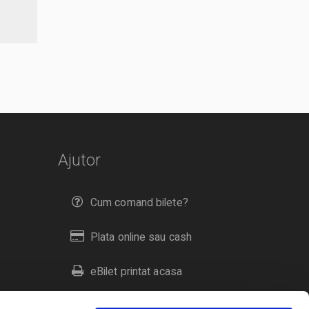
Ajutor
Cum comand bilete?
Plata online sau cash
eBilet printat acasa
Livrare prin curier