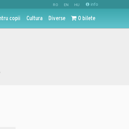
info
RO
EN
HU
ntru copii
Cultura
Diverse
0 bilete
o