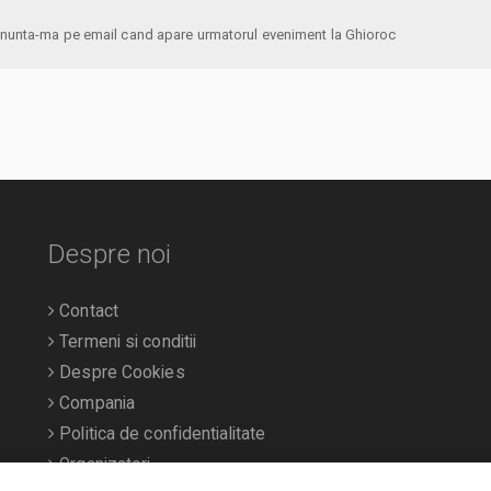
anunta-ma pe email cand apare urmatorul eveniment la Ghioroc
Despre noi
Contact
Termeni si conditii
Despre Cookies
Compania
Politica de confidentialitate
Organizatori