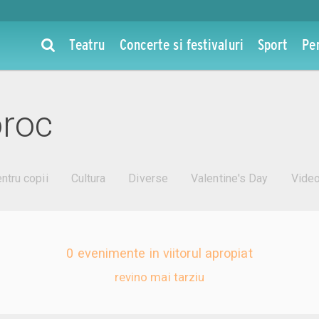
Teatru
Concerte si festivaluri
Sport
Pe
oroc
ntru copii
Cultura
Diverse
Valentine's Day
Vide
0 evenimente in viitorul apropiat
revino mai tarziu