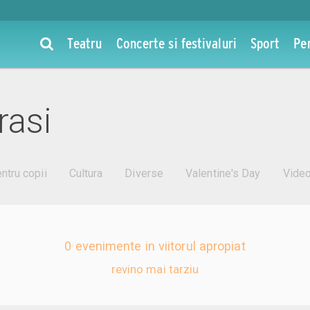
Teatru
Concerte si festivaluri
Sport
Pe
rasi
ntru copii
Cultura
Diverse
Valentine's Day
Vide
0 evenimente in viitorul apropiat
revino mai tarziu