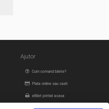
Ajutor
Cum comand bilete?
Plata online sau cash
eBilet printat acasa
Livrare prin curier