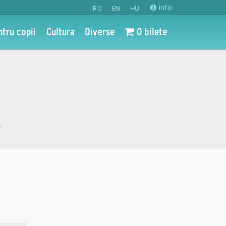
info
RO
EN
HU
ntru copii
Cultura
Diverse
0 bilete
o