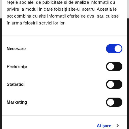
rețele sociale, de publicitate și de analize informații cu
privire la modul în care folosiți site-ul nostru. Aceștia le
pot combina cu alte informații oferite de dvs. sau culese
în urma folosirii serviciilor lor.
Selecția
Necesare
consimțământului
Evenimente
Ajutor
Teatru
Preferinţe
Cum comand bilete?
Concerte si
festivaluri
Plata online sau cash
Statistici
Sport
eBilet printat acasa
Pentru copii
Marketing
Cultura
Livrare prin curier
Diverse
Calendar
Afişare
Returnare bilete