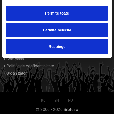
Duplicare bilete
Permite toate
Despre noi
Permite selecția
Contact
Termeni si conditii
Respinge
Despre Cookies
Compania
Politica de confidentialitate
Organizatori
RO
EN
HU
© 2006 - 2026
Bilete.ro