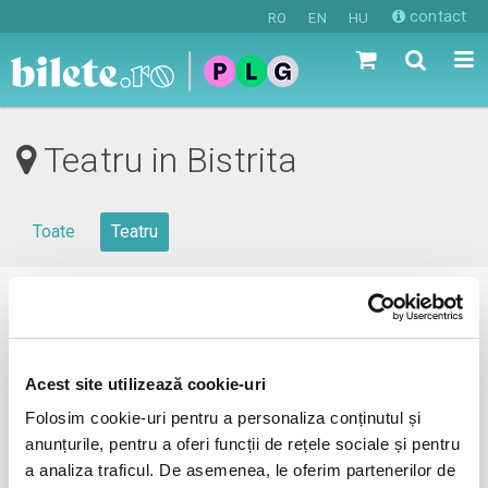
contact
RO
EN
HU
Teatru in Bistrita
Toate
Teatru
0 evenimente in viitorul apropiat
revino mai tarziu
Acest site utilizează cookie-uri
Folosim cookie-uri pentru a personaliza conținutul și
anunțurile, pentru a oferi funcții de rețele sociale și pentru
anunta-ma pe email cand apare urmatorul eveniment la
a analiza traficul. De asemenea, le oferim partenerilor de
Bistrita