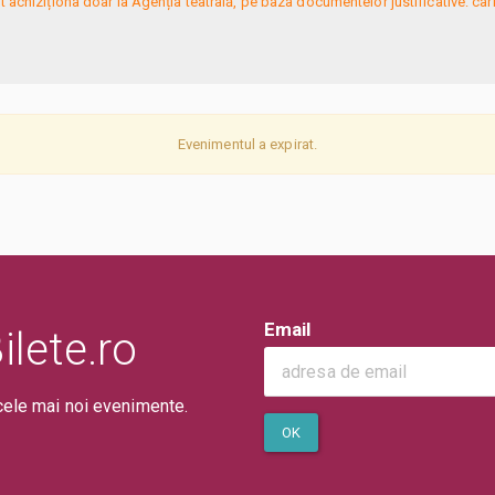
t achiziționa doar la Agenția teatrală, pe baza documentelor justificative: car
Evenimentul a expirat.
Email
lete.ro
cele mai noi evenimente.
OK