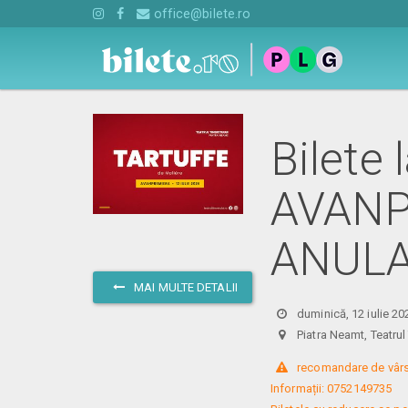
office@bilete.ro
Bilete
AVANPR
ANUL
MAI MULTE DETALII
duminică, 12 iulie 20
Piatra Neamt, Teatru
 recomandare de vârst
Informații: 0752149735
