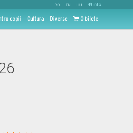
info
RO
EN
HU
ntru copii
Cultura
Diverse
0 bilete
026