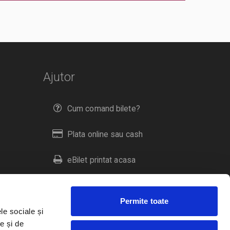
Ajutor
Cum comand bilete?
Plata online sau cash
eBilet printat acasa
Livrare prin curier
Permite toate
Returnare bilete
le sociale și
e și de