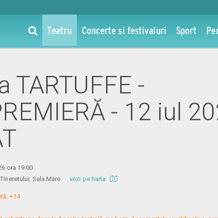
Teatru
Concerte si festivaluri
Sport
Pe
 la TARTUFFE -
EMIERĂ - 12 iul 2
AT
26 ora 19:00
l Tineretului, Sala Mare
vezi pe harta
ă: +14
