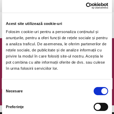
Ramnicu Valcea, Cinema Geo Saizescu
vezi pe harta
Evenimentul a expirat.
Acest site utilizează cookie-uri
Folosim cookie-uri pentru a personaliza conținutul și
anunțurile, pentru a oferi funcții de rețele sociale și pentru
a analiza traficul. De asemenea, le oferim partenerilor de
Newsletter @ Bilete.ro
rețele sociale, de publicitate și de analize informații cu
privire la modul în care folosiți site-ul nostru. Aceștia le
Oferte exclusive si o editie saptamanala cu cele mai noi
pot combina cu alte informații oferite de dvs. sau culese
evenimente.
în urma folosirii serviciilor lor.
Email
Selecția
Necesare
consimțământului
OK
Preferinţe