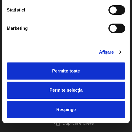
Statistici
Marketing
Evenimente
Ajutor
Teatru
Cum comand bilete?
Afişare
Concerte si
festivaluri
Plata online sau cash
Permite toate
Sport
eBilet printat acasa
Pentru copii
Cultura
Permite selecția
Livrare prin curier
Diverse
Calendar
Returnare bilete
Respinge
Duplicare bilete