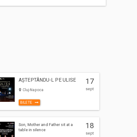
AȘTEPTÂNDU-L PE ULISE
17
sept
Cluj-Napoca
BILETE
18
Son, Mother and Father sit at a
table in silence
sept