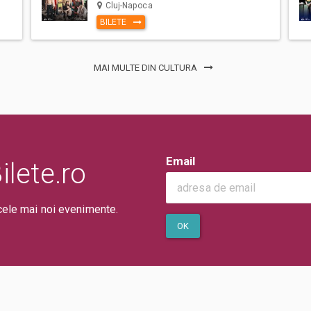
Cluj-Napoca
BILETE
MAI MULTE DIN CULTURA
Email
lete.ro
cele mai noi evenimente.
OK