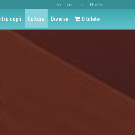
info
RO
EN
HU
ntru copii
Cultura
Diverse
0 bilete