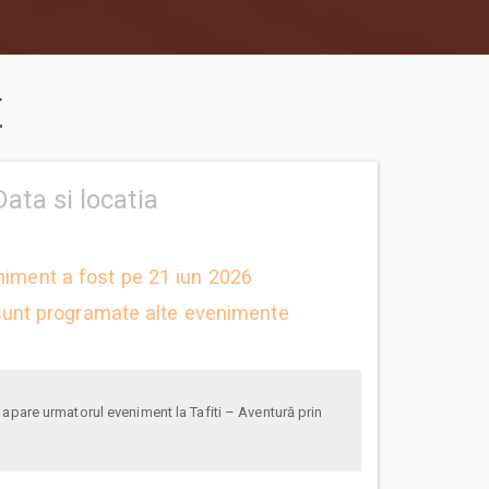
t
Data si locatia
niment a fost pe 21 iun 2026
unt programate alte evenimente