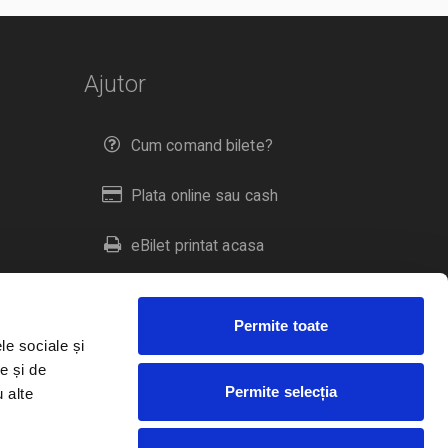
Ajutor
Cum comand bilete?
Plata online sau cash
eBilet printat acasa
Livrare prin curier
Permite toate
Returnare bilete
le sociale și
e și de
Permite selecția
u alte
Duplicare bilete