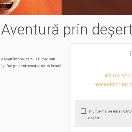
 – Aventură prin deșer
in deșert împreună cu cel mai bun
își fac prieteni neașteptați și învață
ultimul eve
momentan nu s
anunta-ma pe email cand apare urmatorul eveniment la Tafiti – Aventură prin
deșert