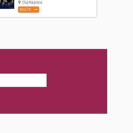
Cluj-Napoca
BILETE