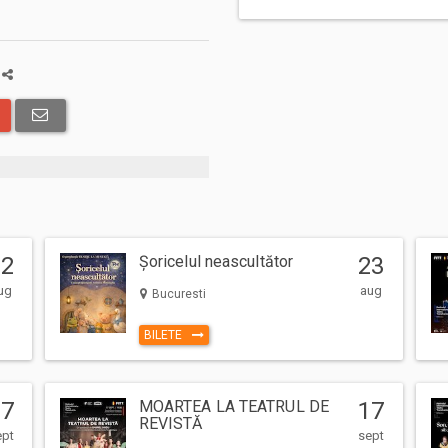
a
12
Șoricelul neascultător
23
ug
aug
Bucuresti
BILETE
17
MOARTEA LA TEATRUL DE
17
REVISTĂ
ept
sept