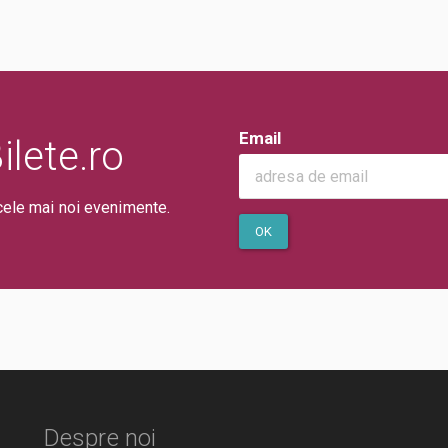
Email
lete.ro
cele mai noi evenimente.
OK
Despre noi