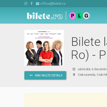
office@bilete.ro
Bilete
Ro) - 
sâmbătă, 6 decembri
Csikszereda, Csik
MAI MULTE DETALII