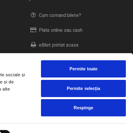
Cum comand bilete?
Plata online sau cash
eBilet printat acasa
Livrare prin curier
Permite toate
Returnare bilete
le sociale și
e și de
Permite selecția
u alte
Duplicare bilete
Respinge
RO
EN
HU