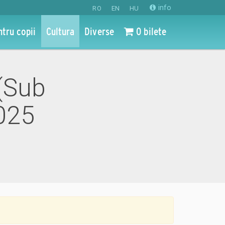
info
RO
EN
HU
ntru copii
Cultura
Diverse
0 bilete
 (Sub
025