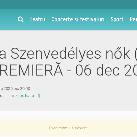
Teatru
Concerte si festivaluri
Sport
Pe
 la Szenvedélyes nők
PREMIERĂ - 06 dec 2
e 2025 ora 20:00
i Mozi
vezi pe harta
Evenimentul a expirat.