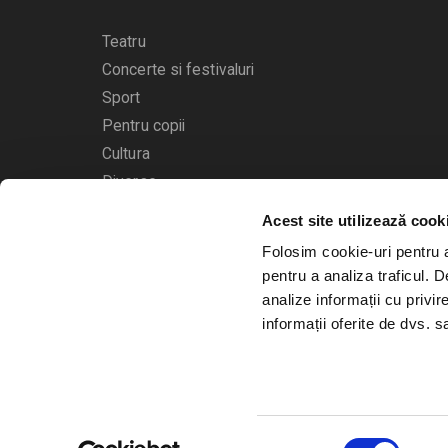
Teatru
Concerte si festivaluri
Sport
Pentru copii
Cultura
Diverse
Acest site utilizează cook
Calendarul evenimentelor
Folosim cookie-uri pentru a 
pentru a analiza traficul. 
analize informații cu privir
informații oferite de dvs. sa
© 2006 - 2026
Bilete.ro
Selecția
A.N.P.C.
O.D.R.