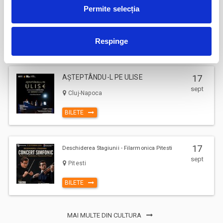
Șoricelul neascultător
23
Permite selecția
aug
Bucuresti
Respinge
BILETE
AȘTEPTÂNDU-L PE ULISE
17
sept
Cluj-Napoca
BILETE
17
Deschiderea Stagiunii - Filarmonica Pitesti
sept
Pitesti
BILETE
MAI MULTE DIN CULTURA