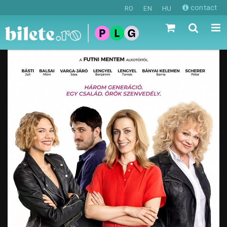
contact
RO
EN
HU