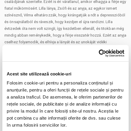
családjának szentelte. Ezért is éri váratlanul, amikor elhagyja a férje egy
fiatal műkörmösért. Lilla lánya, Zsófi és az anyja, az egykor ismert
színésznő, Vilma elhatározzák, hogy kirángatják a nőt a depresszióból
és önsajnálatból és ráveszik, hogy kezdjen el újra randizni. Lilla
évtizedek óta nem volt szingli, így kezdetben ellenáll, és titokban még
mindig abban reménykedik, hogy a férje visszatér hozzá. Ezért az anyja
cselhez folyamodik, és elhívja a lányát és az unokáját vidéki
nyaralójukba, ahol bemutat neki egy sármos újságírót, aki Vilma
önéletrajzi könyvét írja. A helyzetet bonyolítja, hogy Zsófi barátja is
próbálja összehozni Lillát egy nagyszájú kollégájával, aki teljesen
váratlanul toppan be és még jobban összekuszálja az eseményeket.
Acest site utilizează cookie-uri
(mafab.hu)
Folosim cookie-uri pentru a personaliza conținutul și
anunțurile, pentru a oferi funcții de rețele sociale și pentru
Distribuie aceasta pagina
a analiza traficul. De asemenea, le oferim partenerilor de
rețele sociale, de publicitate și de analize informații cu
privire la modul în care folosiți site-ul nostru. Aceștia le
pot combina cu alte informații oferite de dvs. sau culese
în urma folosirii serviciilor lor.
Evenimente similare