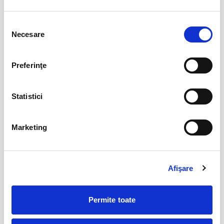
Copiii au idei trăsnite
08
Selecția
aug
Necesare
Bucuresti
consimțământului
BILETE
Preferinţe
12
VIYAF VIRTUOSI - MARILE CONCERTE
Statistici
PENTRU PIAN II
aug
Arad
BILETE
Marketing
Csíki Jazz - International Jazz
14
Afişare
Festival
aug
Csikszereda
BILETE
Permite toate