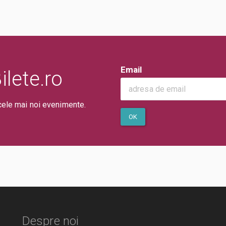
Email
lete.ro
cele mai noi evenimente.
OK
Despre noi