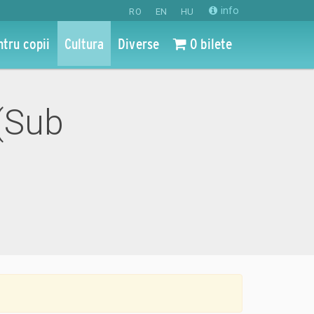
info
RO
EN
HU
ntru copii
Cultura
Diverse
0 bilete
 (Sub