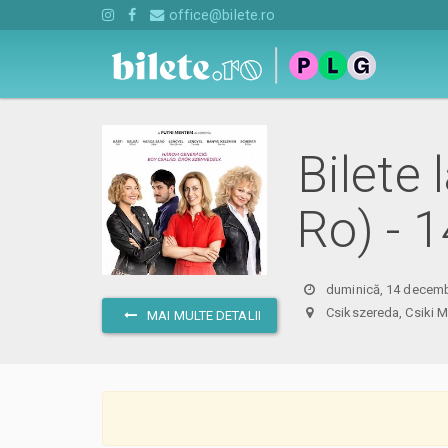
office@bilete.ro
Bilete
Ro) - 
duminică, 14 decemb
Csikszereda, Csik
MAI MULTE DETALII