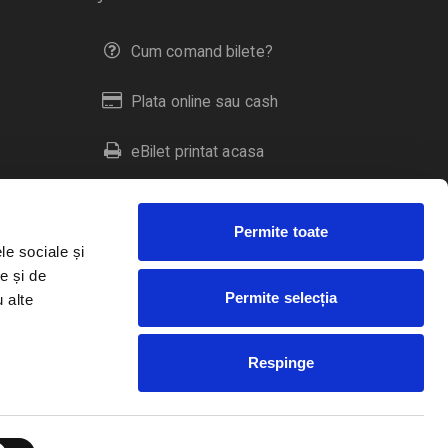
Cum comand bilete?
Plata online sau cash
eBilet printat acasa
Livrare prin curier
Permite toate
Returnare bilete
le sociale și
e și de
Permite selecția
u alte
Duplicare bilete
Respinge
RO
EN
HU