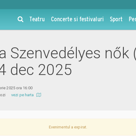
Teatru
Concerte si festivaluri
Sport
Pe
 la Szenvedélyes nők
14 dec 2025
rie 2025 ora 16:00
i Mozi
vezi pe harta
Evenimentul a expirat.