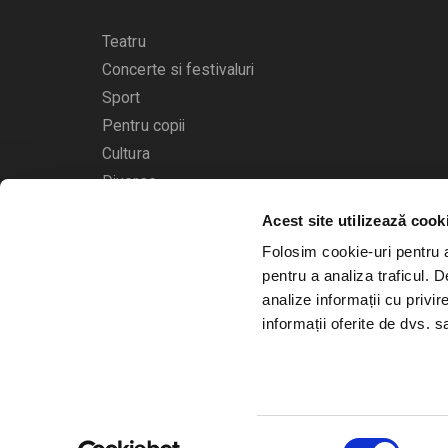
Teatru
Concerte si festivaluri
Sport
Pentru copii
Cultura
Diverse
Acest site utilizează cook
Calendarul evenimentelor
Folosim cookie-uri pentru a 
pentru a analiza traficul. 
analize informații cu privir
informații oferite de dvs. sa
© 2006 - 2026
Bilete.ro
Selecția
A.N.P.C.
O.D.R.