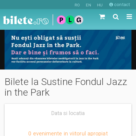
contact
RO
EN
HU
Bilete la Sustine Fondul Jazz
in the Park
Data si locatia
0 evenimente in viitorul apropiat