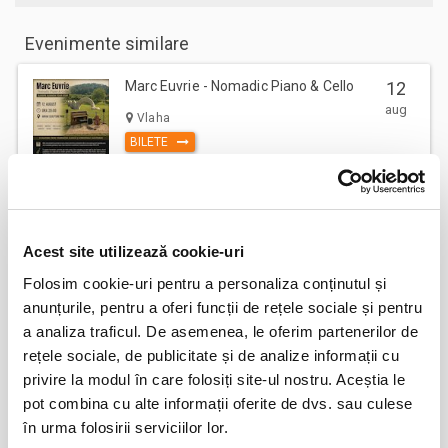
Evenimente similare
Marc Euvrie - Nomadic Piano & Cello
12
aug
Vlaha
BILETE
FESTOBAL
11
sept
Acest site utilizează cookie-uri
Bucuresti
BILETE
Folosim cookie-uri pentru a personaliza conținutul și
anunțurile, pentru a oferi funcții de rețele sociale și pentru
a analiza traficul. De asemenea, le oferim partenerilor de
MASTERS OF CLASSIC
12
rețele sociale, de publicitate și de analize informații cu
sept
privire la modul în care folosiți site-ul nostru. Aceștia le
Bucuresti
pot combina cu alte informații oferite de dvs. sau culese
BILETE
în urma folosirii serviciilor lor.