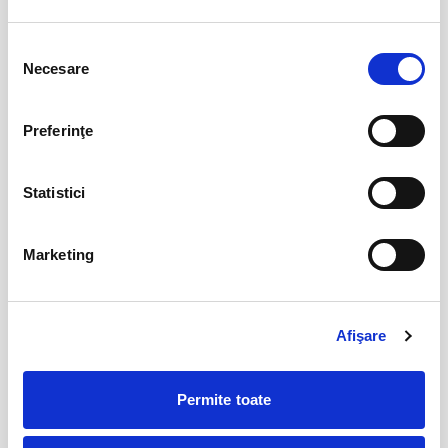
Jazzapella - Concert jazz a capella
13
Selecția
oct
Necesare
Bucuresti
consimțământului
BILETE
Preferinţe
COJO @ Expirat
15
Statistici
oct
Bucuresti
BILETE
Marketing
Tender live - Expirat
16
oct
Afişare
Bucuresti
BILETE
Permite toate
MAI MULTE DIN CONCERTE