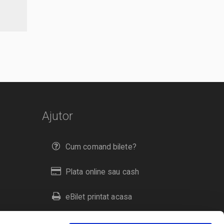
Ajutor
Cum comand bilete?
Plata online sau cash
eBilet printat acasa
Livrare prin curier