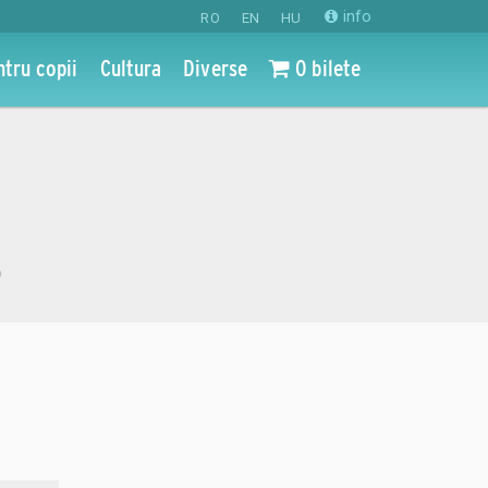
info
RO
EN
HU
ntru copii
Cultura
Diverse
0 bilete
o