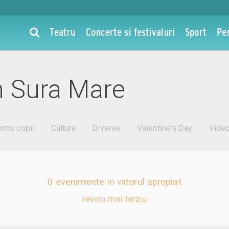
Teatru
Concerte si festivaluri
Sport
Pe
n Sura Mare
ntru copii
Cultura
Diverse
Valentine's Day
Vide
0 evenimente in viitorul apropiat
revino mai tarziu