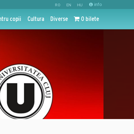
info
RO
EN
HU
ntru copii
Cultura
Diverse
0 bilete