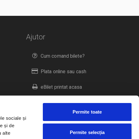
Ajutor
Cum comand bilete?
Plata online sau cash
eBilet printat acasa
Livrare prin curier
Permite toate
Returnare bilete
le sociale și
e și de
Permite selecția
u alte
Duplicare bilete