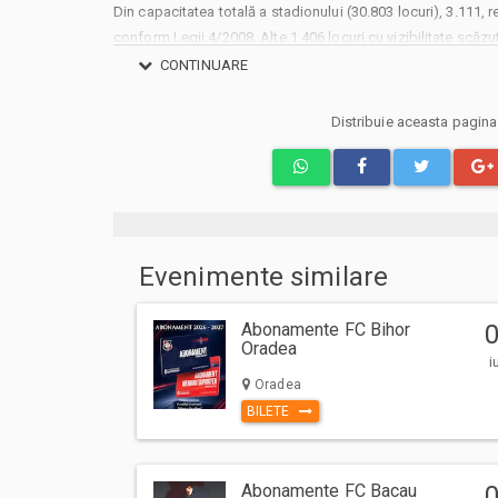
Din capacitatea totală a stadionului (30.803 locuri), 3.111,
conform Legii 4/2008. Alte 1.406 locuri cu vizibilitate scăzu
timp ce sponsorilor și partenerilor le-au fost alocate 1.900 d
CONTINUARE
În urma solicitărilor venite din partea celor două cluburi, 6.
Universității Craiova și alte 1.934 pentru suporterii lui U Cluj
Distribuie aceasta pagin
repartizate celor două echipe ca parte din protocolul de o
vânzare a biletelor din sectoarele rezervate fanilor celor dou
realizează prin intermediul cluburilor, iar cei ce doresc tich
să urmărească informațiile distribuite pe canalele de comuni
respectiv U Cluj.
Prețurile biletelor la Supercupa României sunt: 50 RON (pelu
Evenimente similare
Copiii cu vârsta până în 14 ani au acces în tribunele 1 și 2, 
cu valoare de 10 RON ce pot fi procurate prin alegerea tipulu
Abonamente FC Bihor
comenzii.
Oradea
i
Pentru fiecare comandă se pot achiziționa maximum 4 bile
Oradea
includ bilete pentru copii, unde pot fi selectate până la 5 loc
BILETE
Accesul pe stadion al fiecărei persoane, indiferent de vârstă
în format digital sau printat și a actului de identitate.
Abonamente FC Bacau