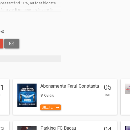
 reprezentând 10%, au fost blocate
tă nu vor fi scoase la vânzare, în
e bilete.
253 de locuri au fost alocate fanilor
. Alte 326 de locuri au fost
a
rganizare a Supercupei. Procesul de
ă cluburi care își dispută trofeul se
ete în sectoarele dedicate sunt rugați
care ale Universității Craiova,
ze) și 100 și 150 RON (tribune).
exceptând zona VIP, în baza biletelor
i biletului (copil) în efectuarea
01
Abonamente Farul Constanta
05
un
iun
Ovidiu
te, excepție făcând comenzile ce
uri.
BILETE
, se face în baza unui bilet valabil
03
Parking FC Вacau
04