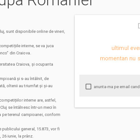
cupa Romaniei
j, sunt disponibile online de vineri,
mpetițiile interne, se va juca
ultimul eve
enco” din Craiova.
momentan nu s
rsitatea Craiova, și ocupanta
mpioană și s-au întâlnit, de
, oltenii au triumfat și și-au
competițiilor interne are, astfel,
Cluj se întâlnesc într-un meci în
juca pe terenul campioanei, conform
publicului general, 15.873, vor fi
, 26 iunie, la prânz.