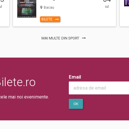
ul
iul
Bacau
BILETE
MAI MULTE DIN SPORT
Email
lete.ro
cele mai noi evenimente.
OK