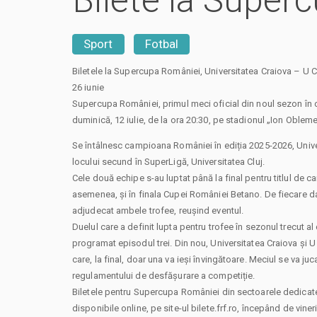
Bilete la Super
Sport
Fotbal
Biletele la Supercupa României, Universitatea Craiova – U Clu
26 iunie
Supercupa României, primul meci oficial din noul sezon în co
duminică, 12 iulie, de la ora 20:30, pe stadionul „Ion Oblem
Se întâlnesc campioana României în ediția 2025-2026, Unive
locului secund în SuperLigă, Universitatea Cluj.
Cele două echipe s-au luptat până la final pentru titlul de ca
asemenea, și în finala Cupei României Betano. De fiecare dată
adjudecat ambele trofee, reușind eventul.
Duelul care a definit lupta pentru trofee în sezonul trecut al 
programat episodul trei. Din nou, Universitatea Craiova și U 
care, la final, doar una va ieși învingătoare. Meciul se va 
regulamentului de desfășurare a competiție.
Biletele pentru Supercupa României din sectoarele dedicate 
disponibile online, pe site-ul bilete.frf.ro, începând de vineri