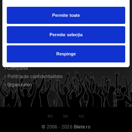
Duplicare bilete
Permite toate
Despre noi
Permite selecția
Contact
Termeni si conditii
Respinge
Despre Cookies
Compania
Politica de confidentialitate
Organizatori
RO
EN
HU
© 2006 - 2026
Bilete.ro