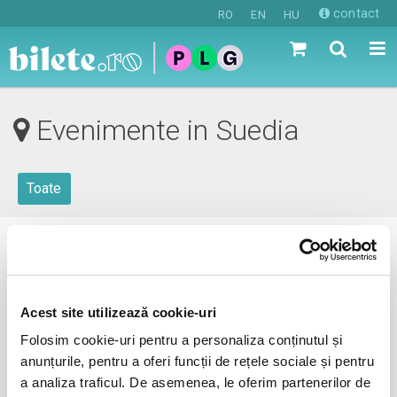
contact
RO
EN
HU
Evenimente in Suedia
Toate
0 evenimente in viitorul apropiat
revino mai tarziu
Acest site utilizează cookie-uri
Folosim cookie-uri pentru a personaliza conținutul și
anunțurile, pentru a oferi funcții de rețele sociale și pentru
anunta-ma pe email cand apare urmatorul eveniment la
a analiza traficul. De asemenea, le oferim partenerilor de
Suedia