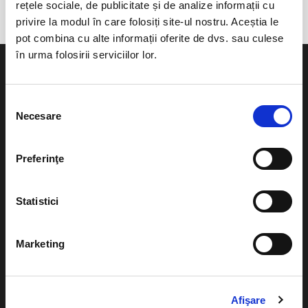
rețele sociale, de publicitate și de analize informații cu
privire la modul în care folosiți site-ul nostru. Aceștia le
pot combina cu alte informații oferite de dvs. sau culese
în urma folosirii serviciilor lor.
Selecția
Necesare
consimțământului
Evenimente
Ajutor
Teatru
Preferinţe
Cum comand bilete?
Concerte si
festivaluri
Plata online sau cash
Statistici
Sport
eBilet printat acasa
Pentru copii
Marketing
Cultura
Livrare prin curier
Diverse
Calendar
Afişare
Returnare bilete