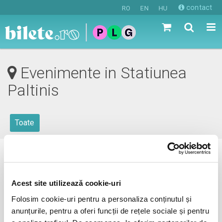
contact
RO
EN
HU
Evenimente in Statiunea
Paltinis
Toate
0 evenimente in viitorul apropiat
revino mai tarziu
Acest site utilizează cookie-uri
Folosim cookie-uri pentru a personaliza conținutul și
anunțurile, pentru a oferi funcții de rețele sociale și pentru
anunta-ma pe email cand apare urmatorul eveniment la