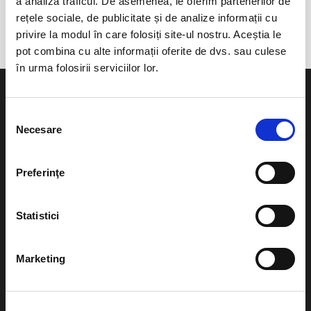
a analiza traficul. De asemenea, le oferim partenerilor de
Statiunea Paltinis
rețele sociale, de publicitate și de analize informații cu
privire la modul în care folosiți site-ul nostru. Aceștia le
pot combina cu alte informații oferite de dvs. sau culese
în urma folosirii serviciilor lor.
Selecția
Necesare
consimțământului
Evenimente
Ajutor
Preferinţe
Teatru
Cum comand bilete?
Concerte si
Statistici
festivaluri
Plata online sau cash
Sport
Marketing
eBilet printat acasa
Pentru copii
Cultura
Livrare prin curier
Diverse