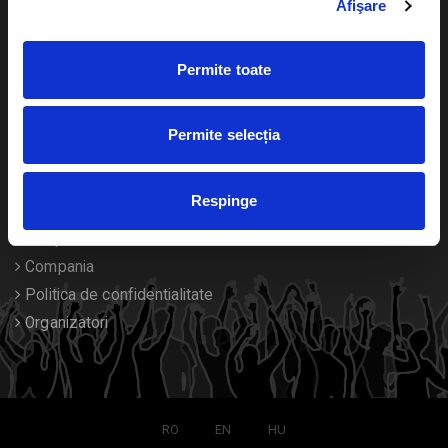
Afişare
Calendar
Returnare bilete
Permite toate
Duplicare bilete
Despre noi
Permite selecția
Contact
Respinge
Termeni si conditii
Despre Cookies
Compania
Politica de confidentialitate
Organizatori
RO
EN
HU