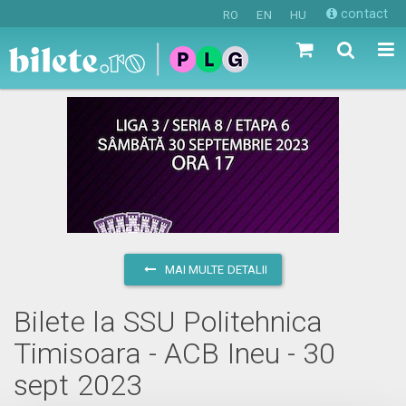
contact
RO
EN
HU
MAI MULTE DETALII
Bilete la SSU Politehnica
Timisoara - ACB Ineu - 30
sept 2023