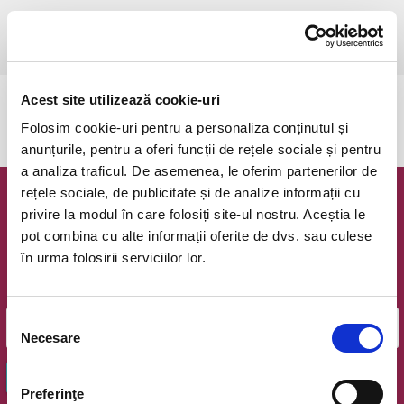
sâmbătă, 30 septembrie 2023 ora 17:00
Timisoara, Stadionul Electrica
vezi pe harta
Acest site utilizează cookie-uri
Evenimentul a expirat.
Folosim cookie-uri pentru a personaliza conținutul și
anunțurile, pentru a oferi funcții de rețele sociale și pentru
a analiza traficul. De asemenea, le oferim partenerilor de
rețele sociale, de publicitate și de analize informații cu
Newsletter @ Bilete.ro
privire la modul în care folosiți site-ul nostru. Aceștia le
pot combina cu alte informații oferite de dvs. sau culese
Oferte exclusive si o editie saptamanala cu cele mai noi
în urma folosirii serviciilor lor.
evenimente.
Email
Selecția
Necesare
consimțământului
OK
Preferinţe