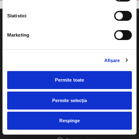
Statistici
Marketing
Evenimente
Ajutor
Teatru
Afişare
Cum comand bilete?
Concerte si
festivaluri
Plata online sau cash
Permite toate
Sport
eBilet printat acasa
Pentru copii
Permite selecția
Cultura
Livrare prin curier
Diverse
Respinge
Calendar
Returnare bilete