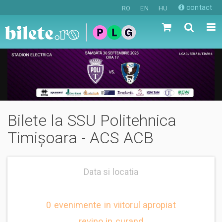
contact
RO
EN
HU
Bilete la SSU Politehnica
Timișoara - ACS ACB
Data si locatia
0 evenimente in viitorul apropiat
revino in curand