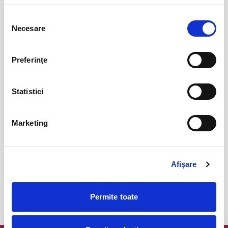
Parking FC Вacau
04
Selecția
iul
Bacau
Necesare
consimțământului
BILETE
Preferinţe
Abonamente Politehnica Timisoara
09
iul
Timisoara
Statistici
BILETE
Marketing
Abonamente FC Voluntari
27
iul
Voluntari
Afişare
BILETE
Permite toate
MAI MULTE DIN SPORT