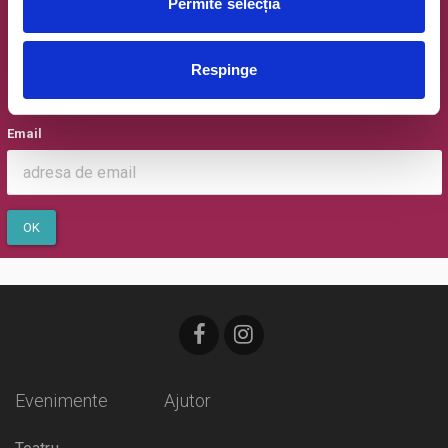
Permite selecția
Newsletter @ Bilete.ro
Respinge
Oferte exclusive si o editie saptamanala cu cele mai noi
evenimente.
Email
OK
Evenimente
Ajutor