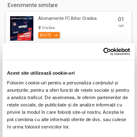
Evenimente similare
Abonamente FC Bihor Oradea
01
iun
Oradea
BILETE
Abonamente Farul Constanta
05
iun
Ovidiu
Acest site utilizează cookie-uri
BILETE
Folosim cookie-uri pentru a personaliza conținutul și
anunțurile, pentru a oferi funcții de rețele sociale și pentru
a analiza traficul. De asemenea, le oferim partenerilor de
Abonamente FC Bacau
03
rețele sociale, de publicitate și de analize informații cu
iul
Bacau
privire la modul în care folosiți site-ul nostru. Aceștia le
BILETE
pot combina cu alte informații oferite de dvs. sau culese
în urma folosirii serviciilor lor.