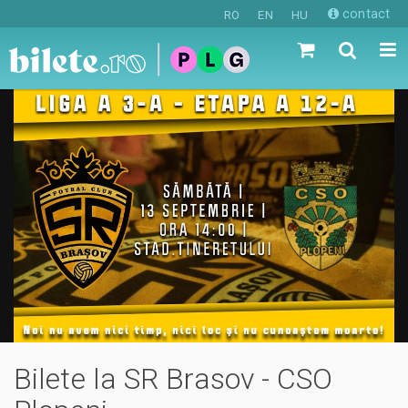
contact
RO
EN
HU
Bilete la SR Brasov - CSO