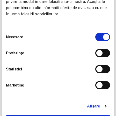
privire la modul în care folosiți site-ul nostru. Aceștia le
pot combina cu alte informații oferite de dvs. sau culese
Abonamente FC Botosani
08
în urma folosirii serviciilor lor.
iun
Botosani
BILETE
Selecția
Necesare
consimțământului
Abonamente FC Bacau
03
Preferinţe
iul
Bacau
BILETE
Statistici
Parking FC Вacau
04
Marketing
iul
Bacau
BILETE
Afişare