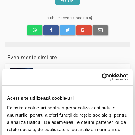
Fotbal
Distribuie aceasta pagina
Evenimente similare
Abonamente FC Bihor Oradea
01
iun
Oradea
BILETE
Acest site utilizează cookie-uri
Folosim cookie-uri pentru a personaliza conținutul și
Abonamente Farul Constanta
05
anunțurile, pentru a oferi funcții de rețele sociale și pentru
iun
Ovidiu
a analiza traficul. De asemenea, le oferim partenerilor de
BILETE
rețele sociale, de publicitate și de analize informații cu