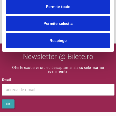
Abonamente Politehnica Timisoara
09
Permite toate
iul
Timisoara
BILETE
Permite selecția
MAI MULTE DIN SPORT
Respinge
Newsletter @ Bilete.ro
Oferte exclusive si o editie saptamanala cu cele mai noi
evenimente.
Email
OK