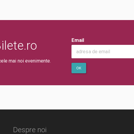
Email
lete.ro
cele mai noi evenimente.
OK
Despre noi