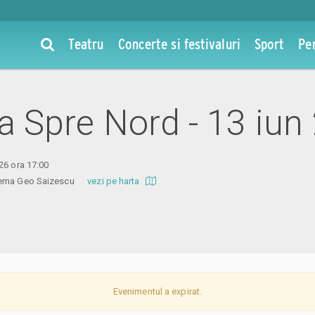
Teatru
Concerte si festivaluri
Sport
Pe
la Spre Nord - 13 iu
26 ora 17:00
inema Geo Saizescu
vezi pe harta
Evenimentul a expirat.