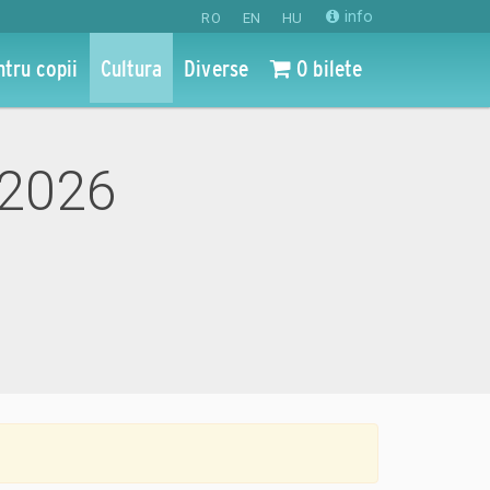
info
RO
EN
HU
ntru copii
Cultura
Diverse
0 bilete
n 2026