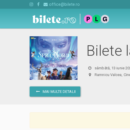
office@bilete.ro
Bilete 
sâmbătă, 13 iunie 20
Ramnicu Valcea, C
MAI MULTE DETALII