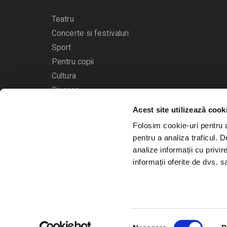
Teatru
Concerte si festivaluri
Sport
Pentru copii
Cultura
Diverse
Acest site utilizează cook
Calendarul evenimentelor
Folosim cookie-uri pentru a 
pentru a analiza traficul. 
analize informații cu privir
informații oferite de dvs. sa
© 2006 - 2026
Bilete.ro
Selecția
A.N.P.C.
O.D.R.