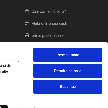
Cum comand bilete?
Plata online sau cash
eBilet printat acasa
Livrare prin curier
Permite toate
Returnare bilete
le sociale și
e și de
Permite selecția
u alte
Duplicare bilete
Respinge
RO
EN
HU