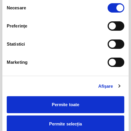
Selecția
Necesare
BILETE
consimțământului
Preferinţe
12
VIYAF VIRTUOSI - MARILE CONCERTE
PENTRU PIAN II
aug
Arad
Statistici
BILETE
Marketing
Șoricelul neascultător
23
aug
Bucuresti
Afişare
BILETE
Permite toate
AȘTEPTÂNDU-L PE ULISE
17
sept
Cluj-Napoca
Permite selecția