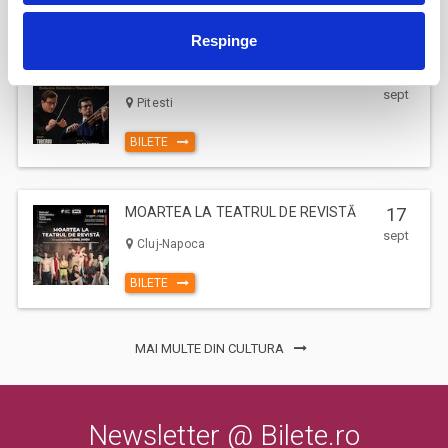
BILETE
Respinge
17
Deschiderea Stagiunii - Filarmonica Pitesti
sept
Pitesti
BILETE
MOARTEA LA TEATRUL DE REVISTĂ
17
sept
Cluj-Napoca
BILETE
MAI MULTE DIN CULTURA
Newsletter @ Bilete.ro