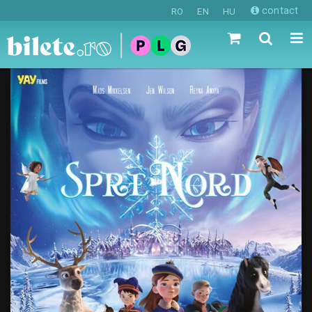
contact
RO
EN
HU