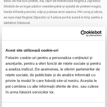
salva cel mai bun prieten, Kai, răpit de misterioasa Regină a Zăpezilor.
Ghidată de un înger păzitor neastâmpărat și ajutată de prieteni magici,
Gerda înfruntă pericole, vrăji și puterea iernii veșnice. Prin curaj și iubire,
ea rupe vraja Reginei Zăpezilor și îl aduce pe Kai acasă la timp pentru a
sărbători Crăciunul.
Acest site utilizează cookie-uri
Distribuie aceasta pagina
Folosim cookie-uri pentru a personaliza conținutul și
anunțurile, pentru a oferi funcții de rețele sociale și pentru
a analiza traficul. De asemenea, le oferim partenerilor de
rețele sociale, de publicitate și de analize informații cu
privire la modul în care folosiți site-ul nostru. Aceștia le
Evenimente similare
pot combina cu alte informații oferite de dvs. sau culese
în urma folosirii serviciilor lor.
Copiii au idei trăsnite
08
aug
Bucuresti