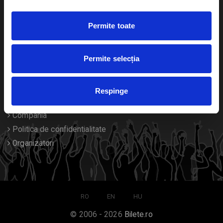
Duplicare bilete
Permite toate
Despre noi
Permite selecția
Contact
Termeni si conditii
Respinge
Despre Cookies
Compania
Politica de confidentialitate
Organizatori
RO
EN
HU
© 2006 - 2026
Bilete.ro