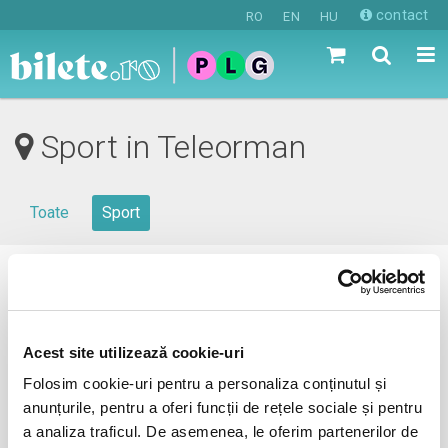
contact
RO
EN
HU
Sport in Teleorman
Toate
Sport
0 evenimente in viitorul apropiat
revino mai tarziu
Acest site utilizează cookie-uri
Folosim cookie-uri pentru a personaliza conținutul și
anunțurile, pentru a oferi funcții de rețele sociale și pentru
anunta-ma pe email cand apare urmatorul eveniment la
a analiza traficul. De asemenea, le oferim partenerilor de
Teleorman