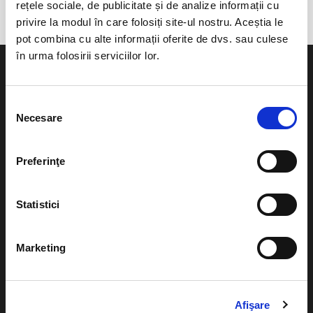
rețele sociale, de publicitate și de analize informații cu
privire la modul în care folosiți site-ul nostru. Aceștia le
pot combina cu alte informații oferite de dvs. sau culese
în urma folosirii serviciilor lor.
Selecția
Necesare
consimțământului
Evenimente
Ajutor
Teatru
Preferinţe
Cum comand bilete?
Concerte si
festivaluri
Plata online sau cash
Statistici
Sport
eBilet printat acasa
Pentru copii
Marketing
Cultura
Livrare prin curier
Diverse
Calendar
Afişare
Returnare bilete