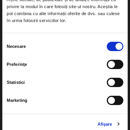
privire la modul în care folosiți site-ul nostru. Aceștia le
pot combina cu alte informații oferite de dvs. sau culese
în urma folosirii serviciilor lor.
Evenimente
Ajutor
Teatru
Selecția
Cum comand bilete?
Concerte si
Necesare
consimțământului
festivaluri
Plata online sau cash
Sport
Preferinţe
eBilet printat acasa
Pentru copii
Cultura
Statistici
Livrare prin curier
Diverse
Calendar
Returnare bilete
Marketing
Duplicare bilete
Afişare