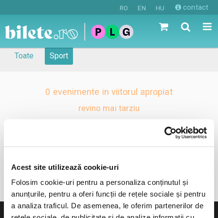
contact
RO
EN
HU
Sport in Selimbar
Toate
Sport
0 evenimente in viitorul apropiat
revino mai tarziu
anunta-ma pe email cand apare urmatorul eveniment la
Selimbar
Acest site utilizează cookie-uri
Folosim cookie-uri pentru a personaliza conținutul și
anunțurile, pentru a oferi funcții de rețele sociale și pentru
a analiza traficul. De asemenea, le oferim partenerilor de
rețele sociale, de publicitate și de analize informații cu