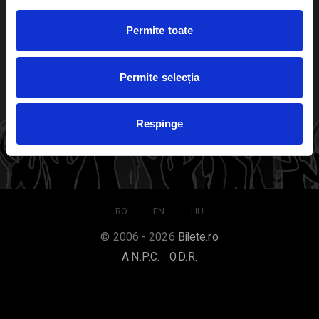
Despre noi
Permite toate
Contact
Termeni si conditii
Despre Cookies
Permite selecția
Compania
Politica de confidentialitate
Respinge
Organizatori
RO
EN
HU
© 2006 - 2026
Bilete.ro
A.N.P.C.
O.D.R.