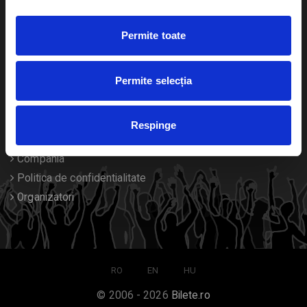
Duplicare bilete
Permite toate
Despre noi
Permite selecția
Contact
Termeni si conditii
Respinge
Despre Cookies
Compania
Politica de confidentialitate
Organizatori
RO
EN
HU
© 2006 - 2026
Bilete.ro