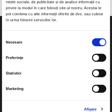
rețele sociale, de publicitate și de analize informații cu
privire la modul în care folosiți site-ul nostru. Aceștia le
pot combina cu alte informații oferite de dvs. sau culese
în urma folosirii serviciilor lor.
Selecția
Necesare
consimțământului
Evenimente
Ajutor
Teatru
Preferinţe
Cum comand bilete?
Concerte si
festivaluri
Plata online sau cash
Statistici
Sport
eBilet printat acasa
Pentru copii
Marketing
Cultura
Livrare prin curier
Diverse
Calendar
Afişare
Returnare bilete