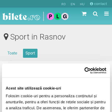
contact
RO
EN
HU
Sport in Rasnov
Toate
Sport
0 evenimente in viitorul apropiat
revino mai tarziu
Acest site utilizează cookie-uri
Folosim cookie-uri pentru a personaliza conținutul și
anunțurile, pentru a oferi funcții de rețele sociale și pentru
anunta-ma pe email cand apare urmatorul eveniment la
a analiza traficul. De asemenea, le oferim partenerilor de
Rasnov