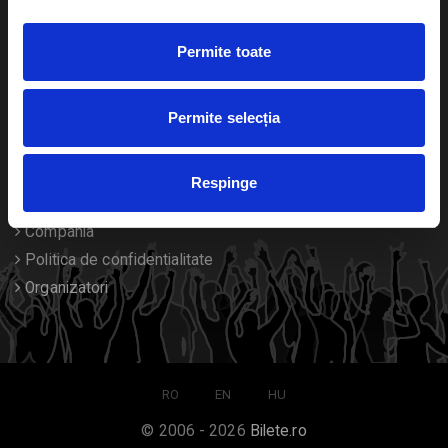
Duplicare bilete
Permite toate
Despre noi
Permite selecția
Contact
Termeni si conditii
Respinge
Despre Cookies
Compania
Politica de confidentialitate
Organizatori
RO
EN
HU
© 2006 - 2026
Bilete.ro