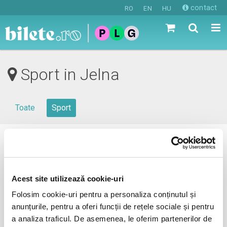
contact
RO
EN
HU
Sport in Jelna
Toate
Sport
0 evenimente in viitorul apropiat
revino mai tarziu
Acest site utilizează cookie-uri
Folosim cookie-uri pentru a personaliza conținutul și
anunțurile, pentru a oferi funcții de rețele sociale și pentru
anunta-ma pe email cand apare urmatorul eveniment la
a analiza traficul. De asemenea, le oferim partenerilor de
Jelna