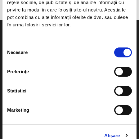
rețele sociale, de publicitate și de analize informații cu
privire la modul în care folosiți site-ul nostru. Aceștia le
pot combina cu alte informații oferite de dvs. sau culese
în urma folosirii serviciilor lor.
Selecția
Necesare
consimțământului
Evenimente
Ajutor
Teatru
Preferinţe
Cum comand bilete?
Concerte si
festivaluri
Plata online sau cash
Statistici
Sport
eBilet printat acasa
Pentru copii
Marketing
Cultura
Livrare prin curier
Diverse
Calendar
Afişare
Returnare bilete