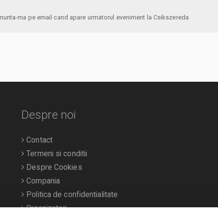
anunta-ma pe email cand apare urmatorul eveniment la Csikszereda
Despre noi
Contact
Termeni si conditii
Despre Cookies
Compania
Politica de confidentialitate
Organizatori