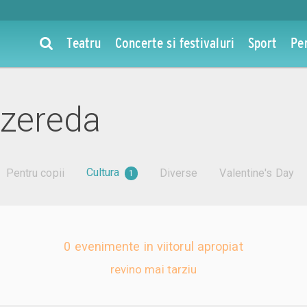
Teatru
Concerte si festivaluri
Sport
Pe
szereda
Cultura
Pentru copii
Diverse
Valentine's Day
1
0 evenimente in viitorul apropiat
revino mai tarziu