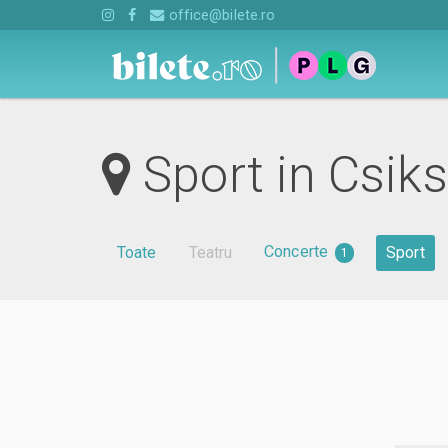
office@bilete.ro
Sport in Csik
Concerte
Toate
Teatru
Sport
1