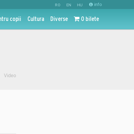
info
RO
EN
HU
ntru copii
Cultura
Diverse
0 bilete
Video