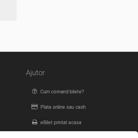
Ajutor
Cum comand bilete?
Plata online sau cash
eBilet printat acasa
Livrare prin curier