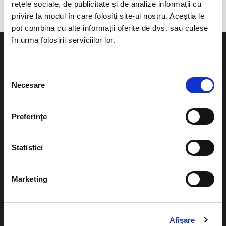
rețele sociale, de publicitate și de analize informații cu
privire la modul în care folosiți site-ul nostru. Aceștia le
pot combina cu alte informații oferite de dvs. sau culese
în urma folosirii serviciilor lor.
Selecția
Necesare
consimțământului
Evenimente
Ajutor
Teatru
Preferinţe
Cum comand bilete?
Concerte si
festivaluri
Plata online sau cash
Statistici
Sport
eBilet printat acasa
Pentru copii
Marketing
Cultura
Livrare prin curier
Diverse
Calendar
Afişare
Returnare bilete