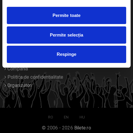
Duplicare bilete
Permite toate
Despre noi
Permite selecția
Contact
Termeni si conditii
Respinge
Despre Cookies
Compania
Politica de confidentialitate
Organizatori
RO
EN
HU
© 2006 - 2026
Bilete.ro