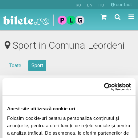
contact
RO
EN
HU
Sport in Comuna Leordeni
Toate
Sport
0 evenimente in viitorul apropiat
revino mai tarziu
Acest site utilizează cookie-uri
Folosim cookie-uri pentru a personaliza conținutul și
anunțurile, pentru a oferi funcții de rețele sociale și pentru
anunta-ma pe email cand apare urmatorul eveniment la
a analiza traficul. De asemenea, le oferim partenerilor de
Comuna Leordeni