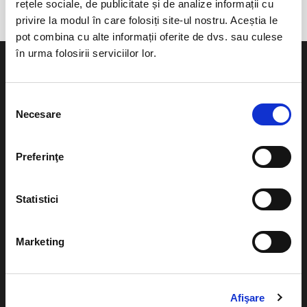
rețele sociale, de publicitate și de analize informații cu
privire la modul în care folosiți site-ul nostru. Aceștia le
pot combina cu alte informații oferite de dvs. sau culese
în urma folosirii serviciilor lor.
Selecția
Necesare
consimțământului
Evenimente
Ajutor
Teatru
Preferinţe
Cum comand bilete?
Concerte si
festivaluri
Plata online sau cash
Statistici
Sport
eBilet printat acasa
Pentru copii
Marketing
Cultura
Livrare prin curier
Diverse
Calendar
Returnare bilete
Afişare