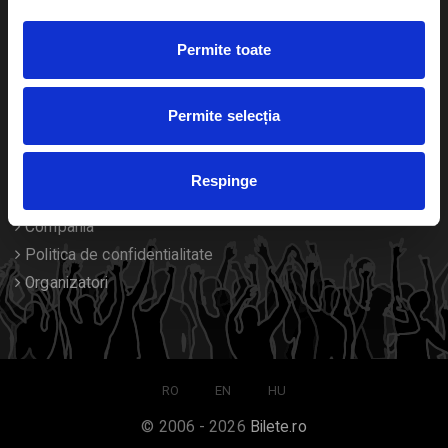
Duplicare bilete
Permite toate
Despre noi
Permite selecția
Contact
Termeni si conditii
Respinge
Despre Cookies
Compania
Politica de confidentialitate
Organizatori
RO
EN
HU
© 2006 - 2026
Bilete.ro