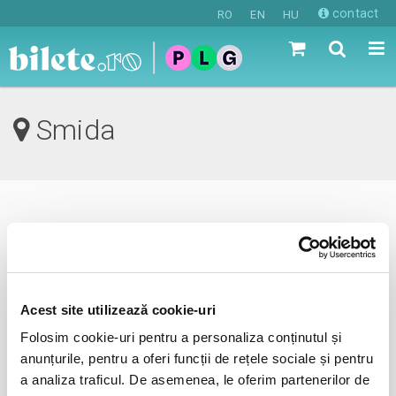
contact
RO
EN
HU
Smida
0 evenimente in viitorul apropiat
revino mai tarziu
Acest site utilizează cookie-uri
Folosim cookie-uri pentru a personaliza conținutul și
anunta-ma pe email cand apare urmatorul eveniment la
anunțurile, pentru a oferi funcții de rețele sociale și pentru
Smida
a analiza traficul. De asemenea, le oferim partenerilor de