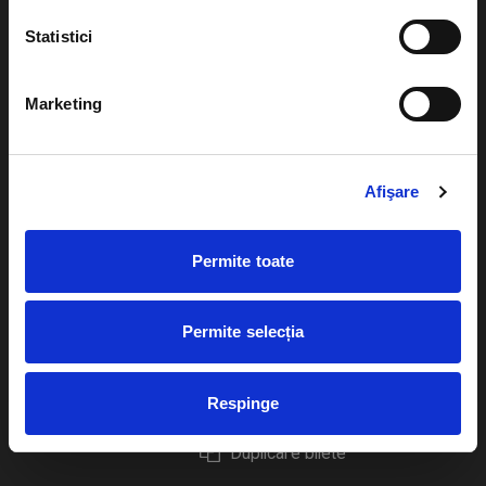
Statistici
Marketing
Evenimente
Ajutor
Teatru
Cum comand bilete?
Afişare
Concerte si
festivaluri
Plata online sau cash
Permite toate
Sport
eBilet printat acasa
Pentru copii
Cultura
Permite selecția
Livrare prin curier
Diverse
Calendar
Returnare bilete
Respinge
Duplicare bilete