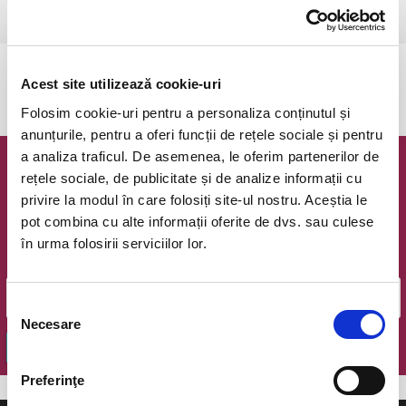
Arad, Filarmonica Arad
vezi pe harta
Evenimentul a expirat.
Acest site utilizează cookie-uri
Folosim cookie-uri pentru a personaliza conținutul și
anunțurile, pentru a oferi funcții de rețele sociale și pentru
a analiza traficul. De asemenea, le oferim partenerilor de
Newsletter @ Bilete.ro
rețele sociale, de publicitate și de analize informații cu
privire la modul în care folosiți site-ul nostru. Aceștia le
Oferte exclusive si o editie saptamanala cu cele mai noi
pot combina cu alte informații oferite de dvs. sau culese
evenimente.
în urma folosirii serviciilor lor.
Email
Selecția
Necesare
consimțământului
OK
Preferinţe